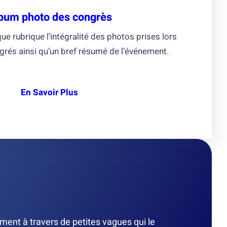
bum photo des congrès
e rubrique l’intégralité des photos prises lors
grés ainsi qu’un bref résumé de l’événement.
En
Savoir
Plus
ement à travers de petites vagues qui le