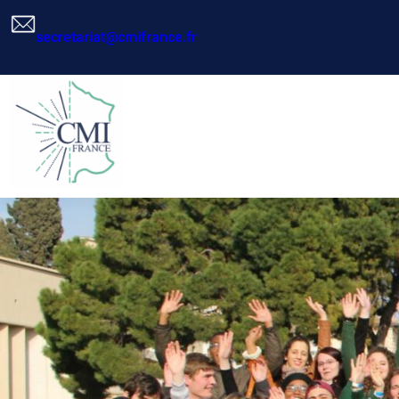
Aller
au
secretariat@cmifrance.fr
contenu