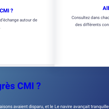
Al
 CMI ?
Consultez dans chaqu
d’échange autour de
des différents con
.
grès CMI ?
aisons avaient disparu, et le
Le navire avançait tranquill