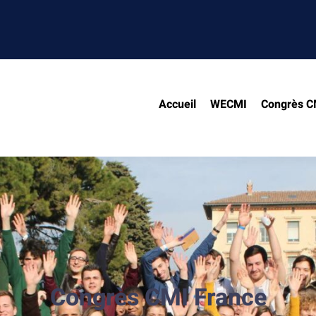
Accueil
WECMI
Congrès C
Congrès CMI France